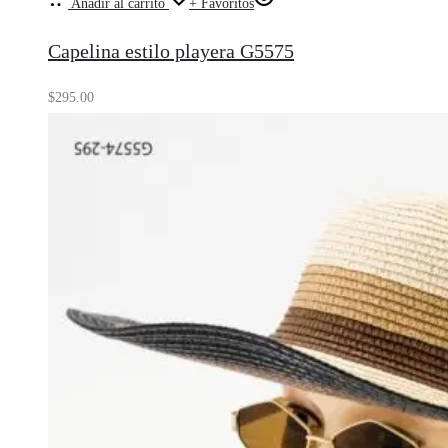
Añadir al carrito
+ Favoritos
Capelina estilo playera G5575
$
295.00