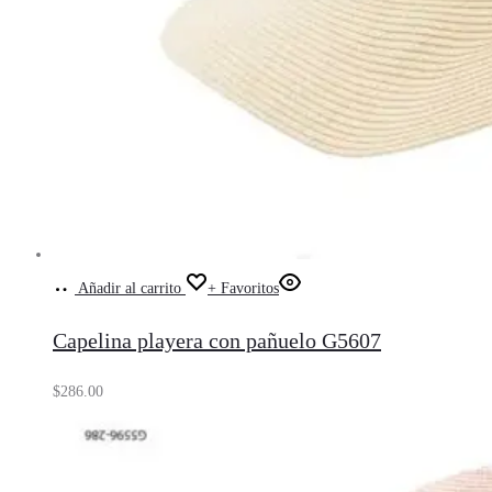
Añadir al carrito
+ Favoritos
Capelina playera con pañuelo G5607
$
286.00