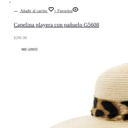
Añadir al carrito
+ Favoritos
Capelina playera con pañuelo G5608
$
286.00