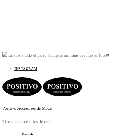
Envíos a todo el país
/ Compras mínimas por mayor
$1500
INSTAGRAM
Positivo Accesorios de Moda
Tienda de accesorios de moda