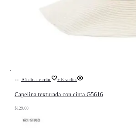
Añadir al carrito
+ Favoritos
Capelina texturada con cinta G5616
$
129.00