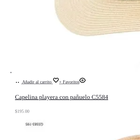
Añadir al carrito
+ Favoritos
Capelina playera con pañuelo C5584
$
195.00