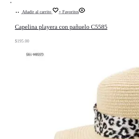
Añadir al carrito
+ Favoritos
Capelina playera con pañuelo C5585
$
195.00