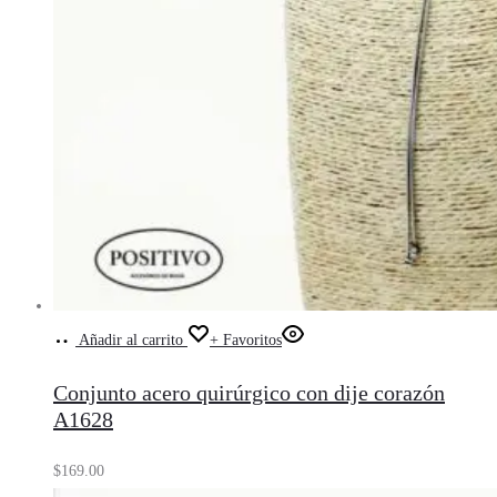
Añadir al carrito
+ Favoritos
Conjunto acero quirúrgico con dije corazón
A1628
$
169.00