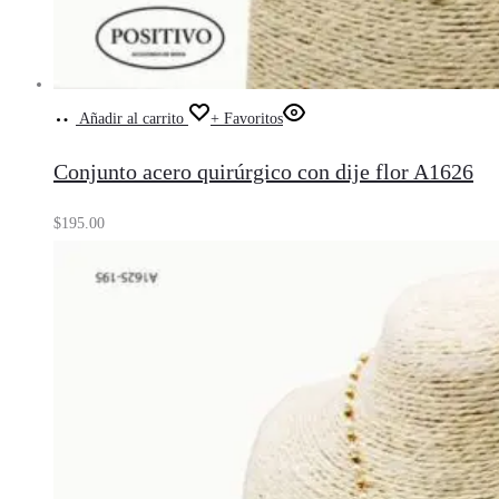
Añadir al carrito
+ Favoritos
Conjunto acero quirúrgico con dije flor A1626
$
195.00