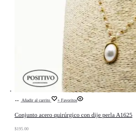
Añadir al carrito
+ Favoritos
Conjunto acero quirúrgico con dije perla A1625
$
195.00