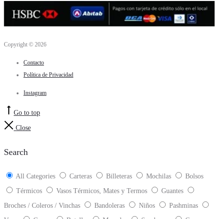
Copyright © 2026
Contacto
Política de Privacidad
Instagram
Go to top
Close
Search
All Categories
Carteras
Billeteras
Mochilas
Bolsos
Térmicos
Vasos Térmicos, Mates y Termos
Guantes
Broches / Coleros / Vinchas
Bandoleras
Niños
Pashminas