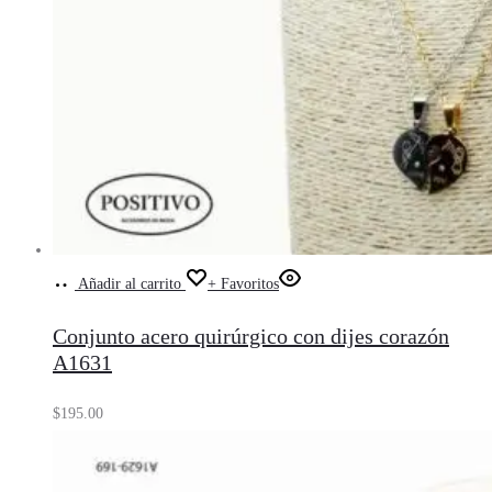
Añadir al carrito
+ Favoritos
Conjunto acero quirúrgico con dijes corazón
A1631
$
195.00