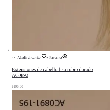
Añadir al carrito
+ Favoritos
Extensiones de cabello liso rubio dorado
AC0892
$
195.00