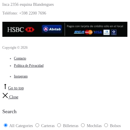
Inca 2356 esquina Blandengues
Teléfono: +598 2200 7696
Copyright © 2026
Contacto
Política de Privacidad
Instagram
Go to top
Close
Search
All Categories
Carteras
Billeteras
Mochilas
Bolsos