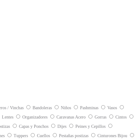
eros / Vinchas
Bandoleras
Niños
Pashminas
Vasos
Lentes
Organizadores
Caravanas Acero
Gorras
Cintos
stizas
Capas y Ponchos
Dijes
Peines y Cepillos
nes
Tuppers
Cuellos
Pestañas postizas
Cinturones Bijou