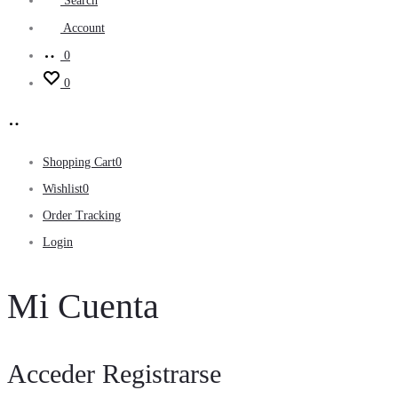
Search
Account
0
0
Shopping Cart
0
Wishlist
0
Order Tracking
Login
Mi Cuenta
Acceder
Registrarse