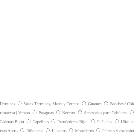
Térmicos
Vasos Térmicos, Mates y Termos
Guantes
Broches / Col
rimavera | Verano
Paraguas
Neceser
Accesorios para Celulares
 Cadenas Bijou
Capelinas
Prendedores Bijou
Pañuelos
Uñas po
eras Acero
Riñoneras
Llaveros
Monederos
Pelucas y extensio