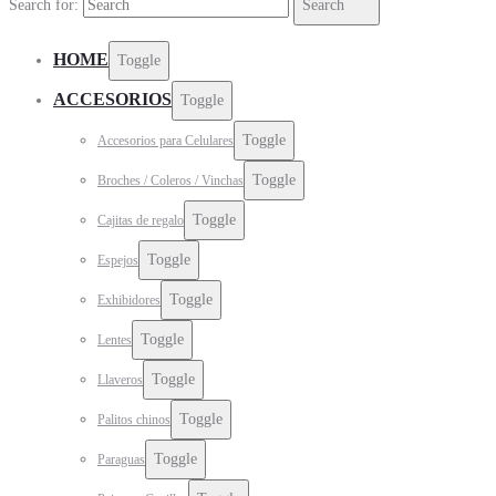
Search for:
Search
HOME
Toggle
ACCESORIOS
Toggle
Toggle
Accesorios para Celulares
Toggle
Broches / Coleros / Vinchas
Toggle
Cajitas de regalo
Toggle
Espejos
Toggle
Exhibidores
Toggle
Lentes
Toggle
Llaveros
Toggle
Palitos chinos
Toggle
Paraguas