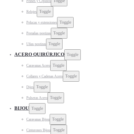
Toggle
Peines y Cepillos
Toggle
Relojes
Toggle
Pelucas y extensiones
Toggle
Pestañas postizas
Toggle
Uñas postizas
ACERO QUIRÚRJICO
Toggle
Toggle
Caravanas Acero
Toggle
Collares y Cadenas Acero
Toggle
Dijes
Toggle
Pulseras Acero
BIJOU
Toggle
Toggle
Caravanas Bijou
Toggle
Cinturones Bijou