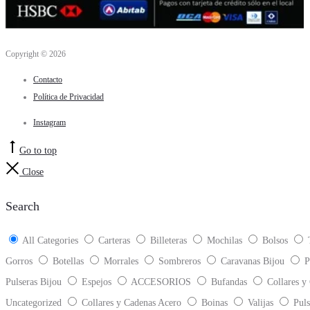
Copyright © 2026
Contacto
Política de Privacidad
Instagram
Go to top
Close
Search
All Categories
Carteras
Billeteras
Mochilas
Bolsos
Gorros
Botellas
Morrales
Sombreros
Caravanas Bijou
P
Pulseras Bijou
Espejos
ACCESORIOS
Bufandas
Collares y
Uncategorized
Collares y Cadenas Acero
Boinas
Valijas
Puls