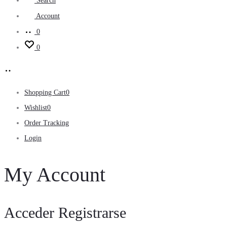
Search
Account
0
0
Shopping Cart
0
Wishlist
0
Order Tracking
Login
My Account
Acceder
Registrarse