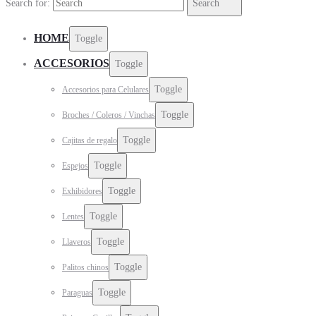
Search for:
Search
HOME
Toggle
ACCESORIOS
Toggle
Toggle
Accesorios para Celulares
Toggle
Broches / Coleros / Vinchas
Toggle
Cajitas de regalo
Toggle
Espejos
Toggle
Exhibidores
Toggle
Lentes
Toggle
Llaveros
Toggle
Palitos chinos
Toggle
Paraguas