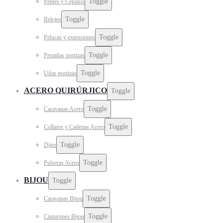
Toggle
Peines y Cepillos
Toggle
Relojes
Toggle
Pelucas y extensiones
Toggle
Pestañas postizas
Toggle
Uñas postizas
ACERO QUIRÚRJICO
Toggle
Toggle
Caravanas Acero
Toggle
Collares y Cadenas Acero
Toggle
Dijes
Toggle
Pulseras Acero
BIJOU
Toggle
Toggle
Caravanas Bijou
Toggle
Cinturones Bijou