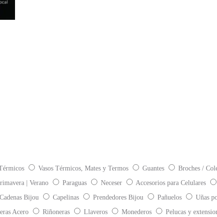
Térmicos
Vasos Térmicos, Mates y Termos
Guantes
Broches / Col
rimavera | Verano
Paraguas
Neceser
Accesorios para Celulares
 Cadenas Bijou
Capelinas
Prendedores Bijou
Pañuelos
Uñas po
eras Acero
Riñoneras
Llaveros
Monederos
Pelucas y extensio