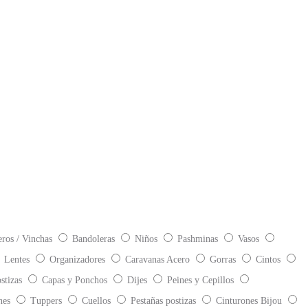
eros / Vinchas
Bandoleras
Niños
Pashminas
Vasos
Lentes
Organizadores
Caravanas Acero
Gorras
Cintos
stizas
Capas y Ponchos
Dijes
Peines y Cepillos
nes
Tuppers
Cuellos
Pestañas postizas
Cinturones Bijou