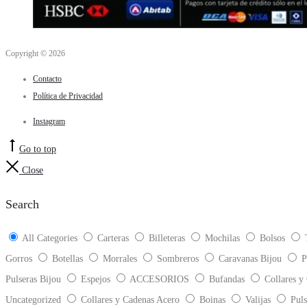
Copyright © 2026
Contacto
Política de Privacidad
Instagram
Go to top
Close
Search
All Categories
Carteras
Billeteras
Mochilas
Bolsos
Gorros
Botellas
Morrales
Sombreros
Caravanas Bijou
P
Pulseras Bijou
Espejos
ACCESORIOS
Bufandas
Collares y
Uncategorized
Collares y Cadenas Acero
Boinas
Valijas
Puls