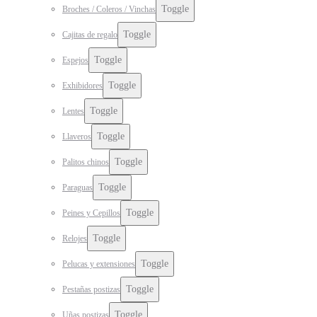
Toggle
Broches / Coleros / Vinchas
Toggle
Cajitas de regalo
Toggle
Espejos
Toggle
Exhibidores
Toggle
Lentes
Toggle
Llaveros
Toggle
Palitos chinos
Toggle
Paraguas
Toggle
Peines y Cepillos
Toggle
Relojes
Toggle
Pelucas y extensiones
Toggle
Pestañas postizas
Toggle
Uñas postizas