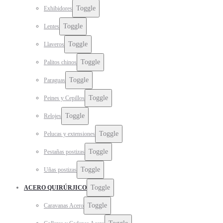
Toggle
Exhibidores
Toggle
Lentes
Toggle
Llaveros
Toggle
Palitos chinos
Toggle
Paraguas
Toggle
Peines y Cepillos
Toggle
Relojes
Toggle
Pelucas y extensiones
Toggle
Pestañas postizas
Toggle
Uñas postizas
Toggle
ACERO QUIRÚRJICO
Toggle
Caravanas Acero