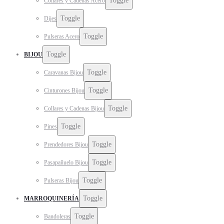
Toggle
Collares y Cadenas Acero
Toggle
Dijes
Toggle
Pulseras Acero
Toggle
BIJOU
Toggle
Caravanas Bijou
Toggle
Cinturones Bijou
Toggle
Collares y Cadenas Bijou
Toggle
Pines
Toggle
Prendedores Bijou
Toggle
Pasapañuelo Bijou
Toggle
Pulseras Bijou
Toggle
MARROQUINERÍA
Toggle
Bandoleras