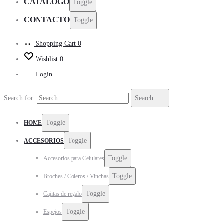
CATALOGO
Toggle
CONTACTO
Toggle
Shopping Cart
0
Wishlist
0
Login
Search for:
Search
Toggle
HOME
Toggle
ACCESORIOS
Toggle
Accesorios para Celulares
Toggle
Broches / Coleros / Vinchas
Toggle
Cajitas de regalo
Toggle
Espejos