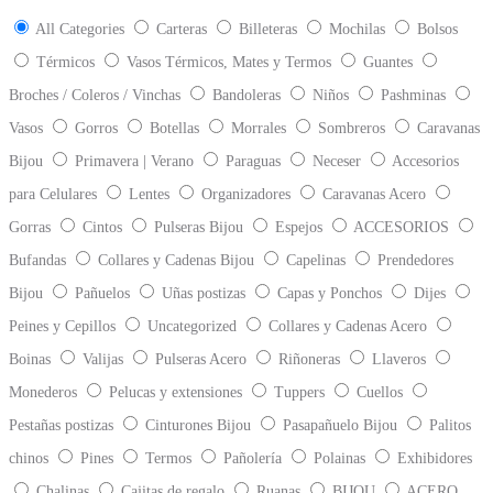
All Categories
Carteras
Billeteras
Mochilas
Bolsos
Térmicos
Vasos Térmicos, Mates y Termos
Guantes
Broches / Coleros / Vinchas
Bandoleras
Niños
Pashminas
Vasos
Gorros
Botellas
Morrales
Sombreros
Caravanas
Bijou
Primavera | Verano
Paraguas
Neceser
Accesorios
para Celulares
Lentes
Organizadores
Caravanas Acero
Gorras
Cintos
Pulseras Bijou
Espejos
ACCESORIOS
Bufandas
Collares y Cadenas Bijou
Capelinas
Prendedores
Bijou
Pañuelos
Uñas postizas
Capas y Ponchos
Dijes
Peines y Cepillos
Uncategorized
Collares y Cadenas Acero
Boinas
Valijas
Pulseras Acero
Riñoneras
Llaveros
Monederos
Pelucas y extensiones
Tuppers
Cuellos
Pestañas postizas
Cinturones Bijou
Pasapañuelo Bijou
Palitos
chinos
Pines
Termos
Pañolería
Polainas
Exhibidores
Chalinas
Cajitas de regalo
Ruanas
BIJOU
ACERO