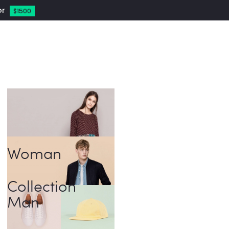
or
$1500
Woman
Collection
Man