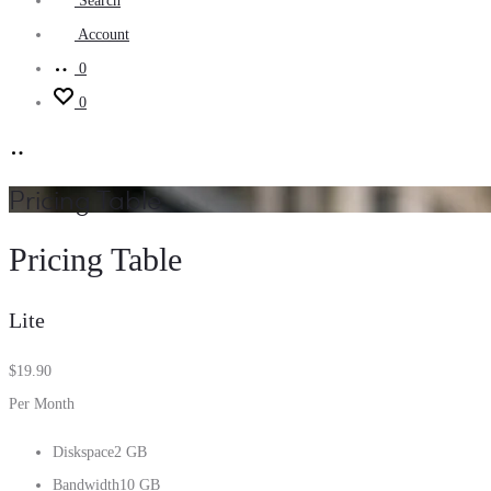
Search
Account
0
0
Pricing Table
Pricing Table
Lite
$
19.90
Per Month
Diskspace
2 GB
Bandwidth
10 GB