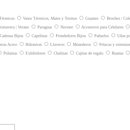
Térmicos
Vasos Térmicos, Mates y Termos
Guantes
Broches / Col
rimavera | Verano
Paraguas
Neceser
Accesorios para Celulares
 Cadenas Bijou
Capelinas
Prendedores Bijou
Pañuelos
Uñas po
eras Acero
Riñoneras
Llaveros
Monederos
Pelucas y extensio
Polainas
Exhibidores
Chalinas
Cajitas de regalo
Ruanas