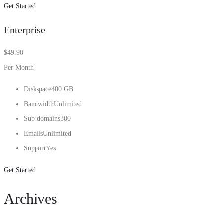
Get Started
Enterprise
$
49.90
Per Month
Diskspace
400 GB
Bandwidth
Unlimited
Sub-domains
300
Emails
Unlimited
Support
Yes
Get Started
Archives