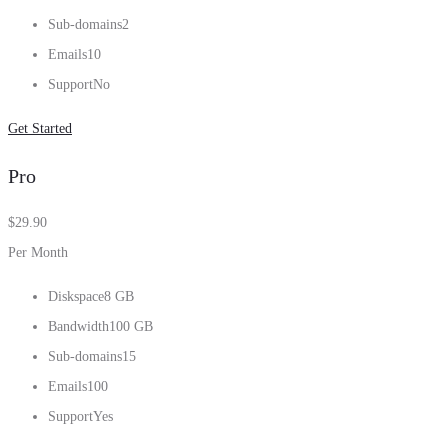
Sub-domains
2
Emails
10
Support
No
Get Started
Pro
$
29.90
Per Month
Diskspace
8 GB
Bandwidth
100 GB
Sub-domains
15
Emails
100
Support
Yes