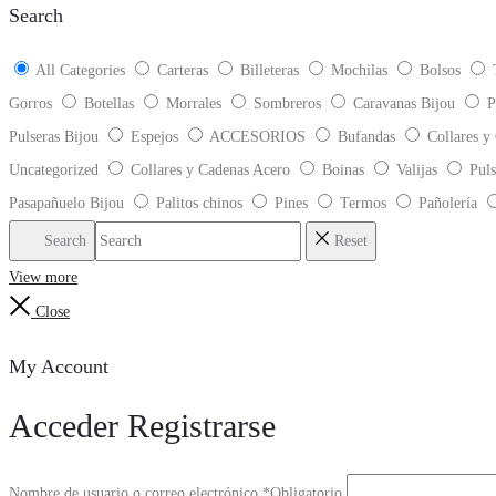
Search
All Categories
Carteras
Billeteras
Mochilas
Bolsos
Gorros
Botellas
Morrales
Sombreros
Caravanas Bijou
P
Pulseras Bijou
Espejos
ACCESORIOS
Bufandas
Collares y
Uncategorized
Collares y Cadenas Acero
Boinas
Valijas
Puls
Pasapañuelo Bijou
Palitos chinos
Pines
Termos
Pañolería
Search
Reset
View more
Close
My Account
Acceder
Registrarse
Nombre de usuario o correo electrónico
*
Obligatorio