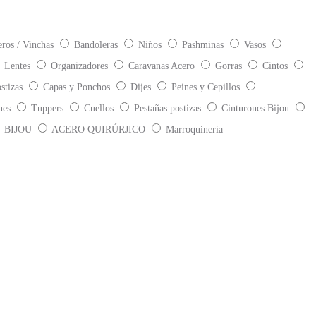
eros / Vinchas
Bandoleras
Niños
Pashminas
Vasos
Lentes
Organizadores
Caravanas Acero
Gorras
Cintos
stizas
Capas y Ponchos
Dijes
Peines y Cepillos
nes
Tuppers
Cuellos
Pestañas postizas
Cinturones Bijou
BIJOU
ACERO QUIRÚRJICO
Marroquinería