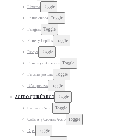
Toggle
Llaveros
Toggle
Palitos chinos
Toggle
Paraguas
Toggle
Peines y Cepillos
Toggle
Relojes
Toggle
Pelucas y extensiones
Toggle
Pestañas postizas
Toggle
Uñas postizas
Toggle
ACERO QUIRÚRJICO
Toggle
Caravanas Acero
Toggle
Collares y Cadenas Acero
Toggle
Dijes