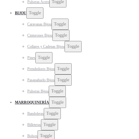
Toggle
Pulseras Acero
Toggle
BIJOU
Toggle
Caravanas Bijou
Toggle
Cinturones Bijou
Toggle
Collares y Cadenas Bijou
Toggle
Pines
Toggle
Prendedores Bijou
Toggle
Pasapañuelo Bijou
Toggle
Pulseras Bijou
Toggle
MARROQUINERÍA
Toggle
Bandoleras
Toggle
Billeteras
Toggle
Bolsos