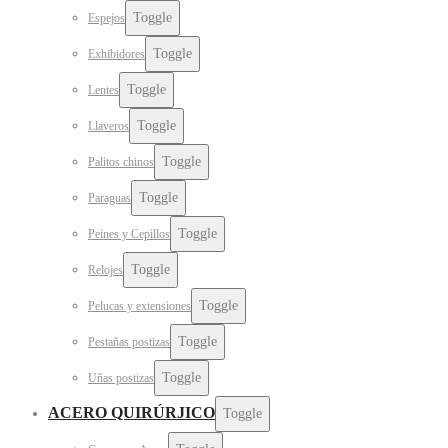
Toggle
Espejos
Toggle
Exhibidores
Toggle
Lentes
Toggle
Llaveros
Toggle
Palitos chinos
Toggle
Paraguas
Toggle
Peines y Cepillos
Toggle
Relojes
Toggle
Pelucas y extensiones
Toggle
Pestañas postizas
Toggle
Uñas postizas
ACERO QUIRÚRJICO
Toggle