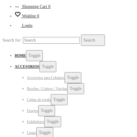
Shopping Cart
0
Wishlist
0
Login
Search for:
Search
Toggle
HOME
Toggle
ACCESORIOS
Toggle
Accesorios para Celulares
Toggle
Broches / Coleros / Vinchas
Toggle
Cajitas de regalo
Toggle
Espejos
Toggle
Exhibidores
Toggle
Lentes