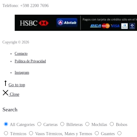
Teléfono: +598 2200 7696
Copyright © 2026
Contacto
Política de Privacidad
Instagram
Go to top
Close
Search
All Categories
Carteras
Billeteras
Mochilas
Bolsos
Térmicos
Vasos Térmicos, Mates y Termos
Guantes