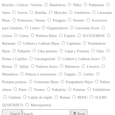
Broches / Coleros / Vinchas
Bandoleras
Niños
Pashminas
Vasos
Gorros
Botellas
Morrales
Sombreros
Caravanas
Bijou
Primavera | Verano
Paraguas
Neceser
Accesorios
para Celulares
Lentes
Organizadores
Caravanas Acero
Gorras
Cintos
Pulseras Bijou
Espejos
ACCESORIOS
Bufandas
Collares y Cadenas Bijou
Capelinas
Prendedores
Bijou
Pañuelos
Uñas postizas
Capas y Ponchos
Dijes
Peines y Cepillos
Uncategorized
Collares y Cadenas Acero
Boinas
Valijas
Pulseras Acero
Riñoneras
Llaveros
Monederos
Pelucas y extensiones
Tuppers
Cuellos
Pestañas postizas
Cinturones Bijou
Pasapañuelo Bijou
Palitos
chinos
Pines
Termos
Pañolería
Polainas
Exhibidores
Chalinas
Cajitas de regalo
Ruanas
BIJOU
ACERO
QUIRÚRJICO
Marroquinería
Search
Reset