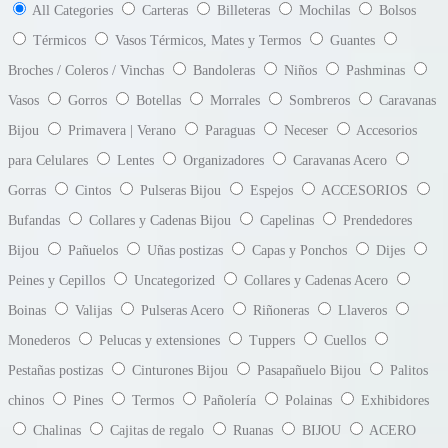
All Categories
Carteras
Billeteras
Mochilas
Bolsos
Térmicos
Vasos Térmicos, Mates y Termos
Guantes
Broches / Coleros / Vinchas
Bandoleras
Niños
Pashminas
Vasos
Gorros
Botellas
Morrales
Sombreros
Caravanas
Bijou
Primavera | Verano
Paraguas
Neceser
Accesorios
para Celulares
Lentes
Organizadores
Caravanas Acero
Gorras
Cintos
Pulseras Bijou
Espejos
ACCESORIOS
Bufandas
Collares y Cadenas Bijou
Capelinas
Prendedores
Bijou
Pañuelos
Uñas postizas
Capas y Ponchos
Dijes
Peines y Cepillos
Uncategorized
Collares y Cadenas Acero
Boinas
Valijas
Pulseras Acero
Riñoneras
Llaveros
Monederos
Pelucas y extensiones
Tuppers
Cuellos
Pestañas postizas
Cinturones Bijou
Pasapañuelo Bijou
Palitos
chinos
Pines
Termos
Pañolería
Polainas
Exhibidores
Chalinas
Cajitas de regalo
Ruanas
BIJOU
ACERO