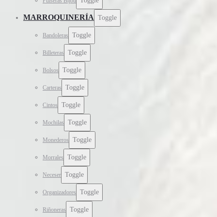
Toggle
Pulseras Bijou
MARROQUINERÍA
Toggle
Toggle
Bandoleras
Toggle
Billeteras
Toggle
Bolsos
Toggle
Carteras
Toggle
Cintos
Toggle
Mochilas
Toggle
Monederos
Toggle
Morrales
Toggle
Neceser
Toggle
Organizadores
Toggle
Riñoneras