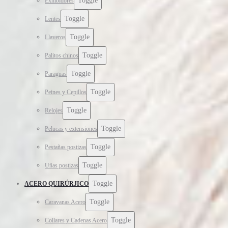
Toggle
Exhibidores
Toggle
Lentes
Toggle
Llaveros
Toggle
Palitos chinos
Toggle
Paraguas
Toggle
Peines y Cepillos
Toggle
Relojes
Toggle
Pelucas y extensiones
Toggle
Pestañas postizas
Toggle
Uñas postizas
Toggle
ACERO QUIRÚRJICO
Toggle
Caravanas Acero
Toggle
Collares y Cadenas Acero