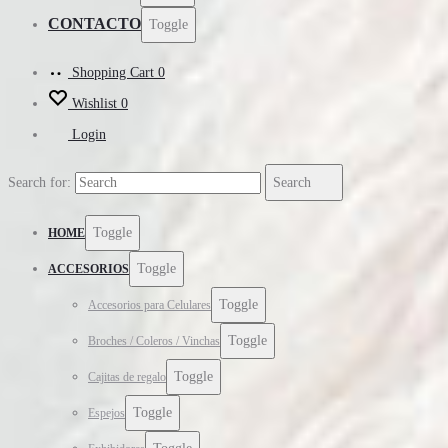
CONTACTO
Toggle
Shopping Cart
0
Wishlist
0
Login
Search for:
Search
Toggle
HOME
Toggle
ACCESORIOS
Toggle
Accesorios para Celulares
Toggle
Broches / Coleros / Vinchas
Toggle
Cajitas de regalo
Toggle
Espejos