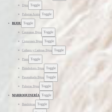
Toggle
Dijes
Toggle
Pulseras Acero
Toggle
BIJOU
Toggle
Caravanas Bijou
Toggle
Cinturones Bijou
Toggle
Collares y Cadenas Bijou
Toggle
Pines
Toggle
Prendedores Bijou
Toggle
Pasapañuelo Bijou
Toggle
Pulseras Bijou
Toggle
MARROQUINERÍA
Toggle
Bandoleras