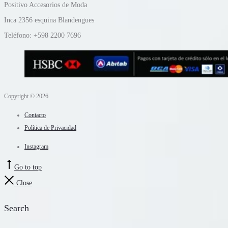
Positivo Accesorios de Moda
Inca 2356 esquina Blandengues
Teléfono: +598 2200 7696
Copyright © 2026
Contacto
Política de Privacidad
Instagram
Go to top
Close
Search