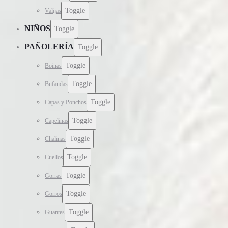
Toggle
Valijas
NIÑOS
Toggle
PAÑOLERÍA
Toggle
Toggle
Boinas
Toggle
Bufandas
Toggle
Capas y Ponchos
Toggle
Capelinas
Toggle
Chalinas
Toggle
Cuellos
Toggle
Gorras
Toggle
Gorros
Toggle
Guantes