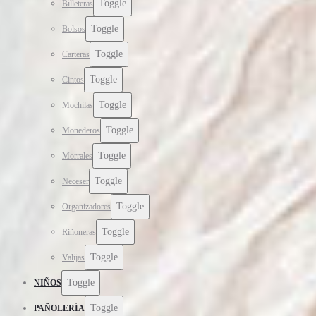
Toggle
Billeteras
Toggle
Bolsos
Toggle
Carteras
Toggle
Cintos
Toggle
Mochilas
Toggle
Monederos
Toggle
Morrales
Toggle
Neceser
Toggle
Organizadores
Toggle
Riñoneras
Toggle
Valijas
Toggle
NIÑOS
Toggle
PAÑOLERÍA