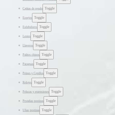
Toggle
Cajitas de regalo
Toggle
Espejos
Toggle
Exhibidores
Toggle
Lentes
Toggle
Llaveros
Toggle
Palitos chinos
Toggle
Paraguas
Toggle
Peines y Cepillos
Toggle
Relojes
Toggle
Pelucas y extensiones
Toggle
Pestañas postizas
Toggle
Uñas postizas