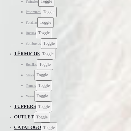
Toggle
Pañuelos
Toggle
Pashminas
Toggle
Polainas
Toggle
Ruanas
Toggle
Sombreros
TÉRMICOS
Toggle
Toggle
Botellas
Toggle
Mates
Toggle
Termos
Toggle
Vasos
TUPPERS
Toggle
OUTLET
Toggle
CATALOGO
Toggle