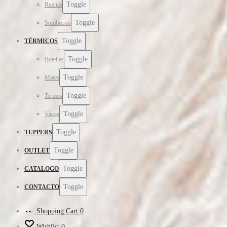
Toggle
Ruanas
Toggle
Sombreros
Toggle
TÉRMICOS
Toggle
Botellas
Toggle
Mates
Toggle
Termos
Toggle
Vasos
Toggle
TUPPERS
Toggle
OUTLET
Toggle
CATALOGO
Toggle
CONTACTO
Shopping Cart
0
Wishlist
0