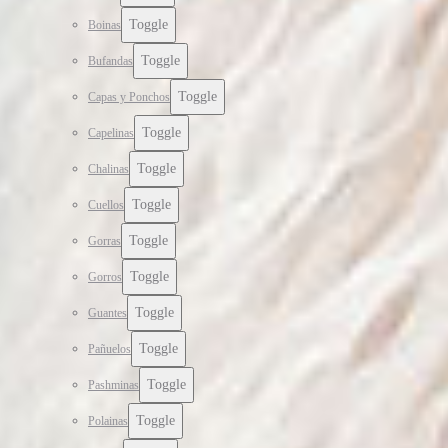
Toggle
Boinas
Toggle
Bufandas
Toggle
Capas y Ponchos
Toggle
Capelinas
Toggle
Chalinas
Toggle
Cuellos
Toggle
Gorras
Toggle
Gorros
Toggle
Guantes
Toggle
Pañuelos
Toggle
Pashminas
Toggle
Polainas