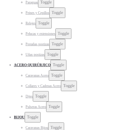
Toggle
Paraguas
Toggle
Peines y Cepillos
Toggle
Relojes
Toggle
Pelucas y extensiones
Toggle
Pestañas postizas
Toggle
Uñas postizas
Toggle
ACERO QUIRÚRJICO
Toggle
Caravanas Acero
Toggle
Collares y Cadenas Acero
Toggle
Dijes
Toggle
Pulseras Acero
Toggle
BIJOU
Toggle
Caravanas Bijou