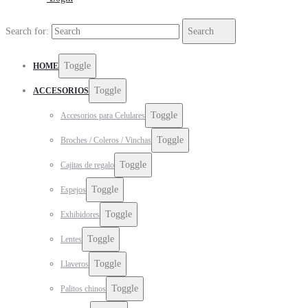
Search for:
Search
Toggle
HOME
Toggle
ACCESORIOS
Toggle
Accesorios para Celulares
Toggle
Broches / Coleros / Vinchas
Toggle
Cajitas de regalo
Toggle
Espejos
Toggle
Exhibidores
Toggle
Lentes
Toggle
Llaveros
Toggle
Palitos chinos