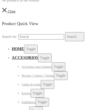
No products in the wishlist
Close
Product Quick View
Search for:
Search
HOME
Toggle
ACCESORIOS
Toggle
Toggle
Accesorios para Celulares
Toggle
Broches / Coleros / Vinchas
Toggle
Cajitas de regalo
Toggle
Espejos
Toggle
Exhibidores