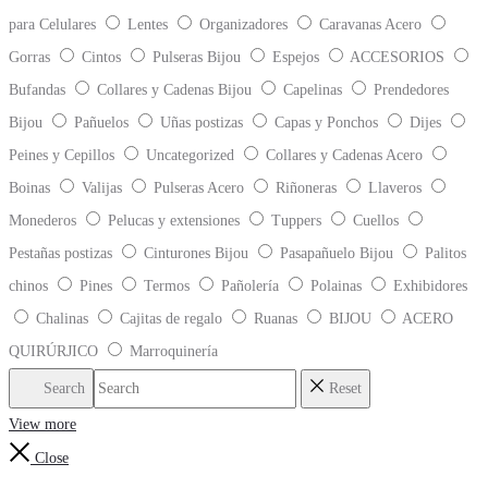
para Celulares
Lentes
Organizadores
Caravanas Acero
Gorras
Cintos
Pulseras Bijou
Espejos
ACCESORIOS
Bufandas
Collares y Cadenas Bijou
Capelinas
Prendedores
Bijou
Pañuelos
Uñas postizas
Capas y Ponchos
Dijes
Peines y Cepillos
Uncategorized
Collares y Cadenas Acero
Boinas
Valijas
Pulseras Acero
Riñoneras
Llaveros
Monederos
Pelucas y extensiones
Tuppers
Cuellos
Pestañas postizas
Cinturones Bijou
Pasapañuelo Bijou
Palitos
chinos
Pines
Termos
Pañolería
Polainas
Exhibidores
Chalinas
Cajitas de regalo
Ruanas
BIJOU
ACERO
QUIRÚRJICO
Marroquinería
Search
Reset
View more
Close