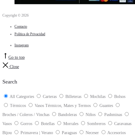
Copyright © 2026
Contacto
Política de Privacidad
Instagram
Go to top
Close
Search
All Categories
Carteras
Billeteras
Mochilas
Bolsos
Térmicos
Vasos Térmicos, Mates y Termos
Guantes
Broches / Coleros / Vinchas
Bandoleras
Niños
Pashminas
Vasos
Gorros
Botellas
Morrales
Sombreros
Caravanas
Bijou
Primavera | Verano
Paraguas
Neceser
Accesorios