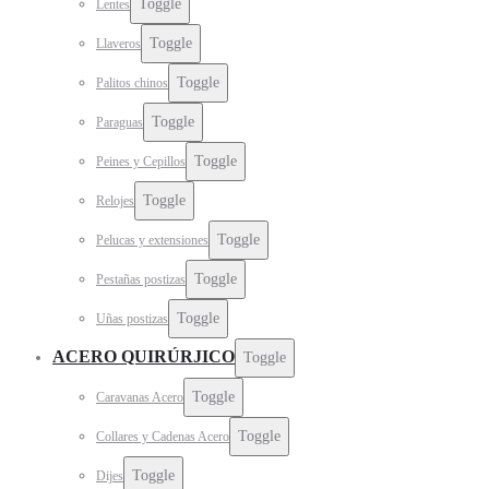
Toggle
Lentes
Toggle
Llaveros
Toggle
Palitos chinos
Toggle
Paraguas
Toggle
Peines y Cepillos
Toggle
Relojes
Toggle
Pelucas y extensiones
Toggle
Pestañas postizas
Toggle
Uñas postizas
ACERO QUIRÚRJICO
Toggle
Toggle
Caravanas Acero
Toggle
Collares y Cadenas Acero
Toggle
Dijes